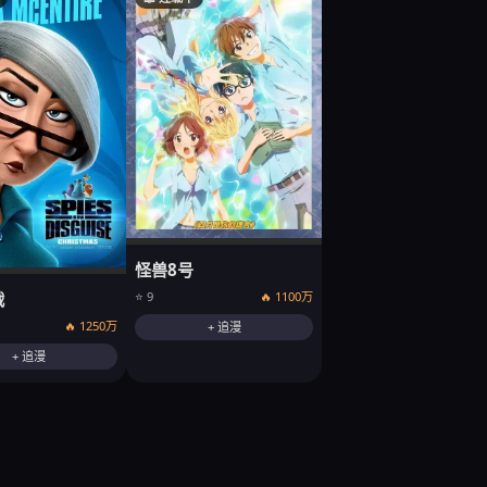
怪兽8号
⭐ 9
🔥 1100万
战
🔥 1250万
+ 追漫
+ 追漫