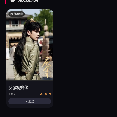
📖 连载中
反派初始化
⭐ 8.7
🔥 680万
+ 追漫